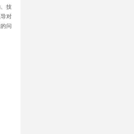
购、技
领导对
在的问