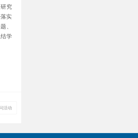
查研究
任落实
问题、
总结学
慰问活动