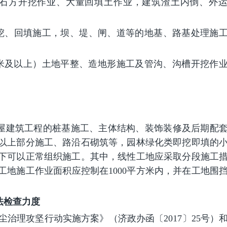
土石方开挖作业、大量回填土作业，建筑渣土内倒、外
开挖、回填施工，坝、堤、闸、道等的地基、路基处理施
平方米及以上）土地平整、造地形施工及管沟、沟槽开挖作
屋建筑工程的桩基施工、主体结构、装饰装修及后期配
以上部分施工、路沿石砌筑等，园林绿化类即挖即填的
下可以正常组织施工。其中，线性工地应采取分段施工
工地施工作业面积应控制在1000平方米内，并在工地围
。
法检查力度
季扬尘治理攻坚行动实施方案》（济政办函〔2017〕25号）