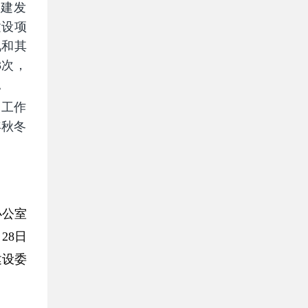
济建发
建设项
况和其
3次，
。
、工作
年秋冬
公室
8日
设委