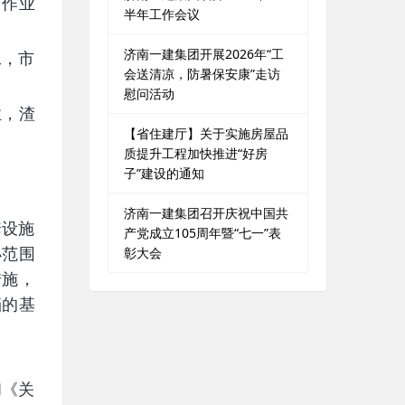
运作业
半年工作会议
济南一建集团开展2026年“工
工，市
会送清凉，防暑保安康”走访
慰问活动
业，渣
【省住建厅】关于实施房屋品
质提升工程加快推进“好房
子”建设的通知
济南一建集团召开庆祝中国共
套设施
产党成立105周年暨“七一”表
彰大会
小范围
措施，
挡的基
和《关