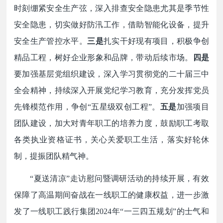
时刻绷紧安全生产弦，深入排查安全隐患尤其是季节性
安全隐患，切实做好防汛工作，借助智能化设备，提升
安全生产管控水平。
三是
扎实
干
好现有
项目
，
积极争创
精品工程
，
树好企业形象和品牌，
带动后续市场。
四是
要加强基层党组织建设，深入学习贯彻党的二十届三中
全会精神，持续深入开展党纪学习教育，充分发挥党员
先锋模范作用，争创
“五星级双创工程”。
五是
加强项目
团队建设，加大对青年职工的培养力度，鼓励职工考取
各类
执业资格证书，关心关爱职工生活，落实
好
轮休
制，提振团队精气神。
“夏送清凉”走访慰问暨调研活动的持续开展，有效
保障了高温期间奋战在一线职工的健康权益，进一步激
发了一线职工践行集团2024年“一三四五规划”的士气和