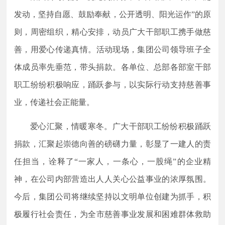
发动，坚持自愿、鼓励奉献，公开透明、阳光运作
”的原
则，周密组织，精心安排，
动员
广大干部职工
携手做慈
善，
用爱心传递真情。活动现场，集团
公司领导班子全
体成员率先垂范，带头捐款。各单位、总部各部室干部
职工纷纷积极响应，踊跃参与，以实际行动支持慈善事
业，传递社会正能量。
爱心汇聚，情暖寒冬。广大干部职工纷纷积极踊跃
捐款，汇聚起崇德向善的磅礴力量，彰显了一建人的责
任担当，诠释了
“一家人，一条心，一股绳”的企业精
神，在公司内部营造出人人关心公益事业的浓厚氛围。
今后，集团公司将继续坚持以文明单位创建为抓手，积
极履行社会责任，
为
全市慈善事业发展和困难群体救助