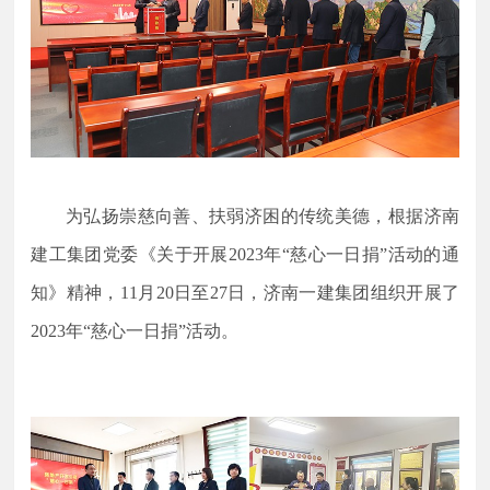
为弘扬崇慈向善、扶弱济困的传统美德，根据济南
建工集团党委《关于开展
202
3
年
“慈心一日捐”活动
的通
知
》
精神，
11月20日至27日，济南一建集团组织开展了
202
3
年
“慈心一日捐”
活动。