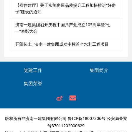
【省住建厅】关于实施房屋品质提升工程加快推进“好房
子”建设的通知
济南一建集团召开庆祝中国共产党成立105周年暨“七
一”表彰大会
开疆拓土│济南一建集团成功中标首个水利工程项目
党建工作
集团简介
集团荣誉
版权所有@济南一建集团有限公司
鲁ICP备18007306号
公安局备案
号37011202000629