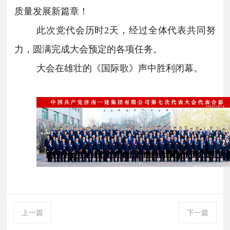
质量发展新篇章！
此次党代会历时
2天，经过全体代表共同努
力，圆满完成大会预定的各项任务。
大会在雄壮的《国际歌》声中胜利闭幕。
上一篇
下一篇