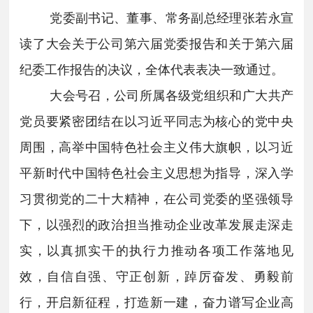
党委副书记、董事、常务副总经理张若永宣
读了大会关于公司第六届党委报告和关于第六届
纪委工作报告的决议，全体代表表决一致通过。
大会号召，公司所属各级党组织和广大共产
党员要紧密团结在以习近平同志为核心的党中央
周围，高举中国特色社会主义伟大旗帜，以习近
平新时代中国特色社会主义思想为指导，深入学
习贯彻党的二十大精神，在公司党委的坚强领导
下，以强烈的政治担当推动企业改革发展走深走
实，以真抓实干的执行力推动各项工作落地见
效，自信自强、守正创新，踔厉奋发、勇毅前
行，开启新征程，打造新一建，奋力谱写企业高