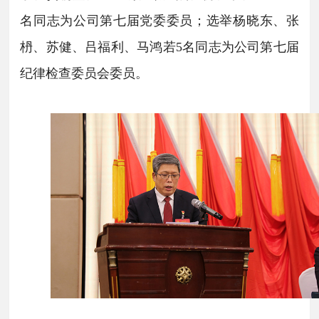
名同志为公司第七届党委委员；选举杨晓东、张
枬、苏健、吕福利、马鸿若5名同志为公司第七届
纪律检查委员会委员。