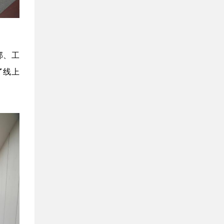
部、工
了线上