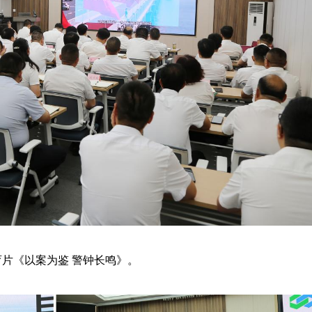
育片《以案为鉴 警钟长鸣》。