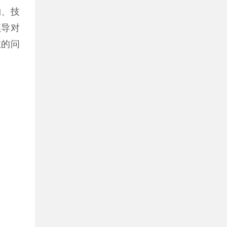
购、技
领导对
在的问